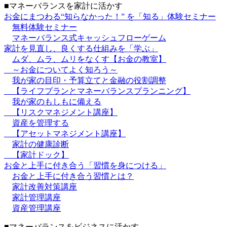
■マネーバランスを家計に活かす
お金にまつわる“知らなかった！” を「知る」体験セミナー
無料体験セミナー
マネーバランス式キャッシュフローゲーム
家計を見直し、良くする仕組みを「学ぶ」
ムダ、ムラ、ムリをなくす【お金の教室】
～お金についてよく知ろう～
我が家の目印・予算立てと金融の役割調整
【ライフプランとマネーバランスプランニング】
我が家のもしもに備える
【リスクマネジメント講座】
資産を管理する
【アセットマネジメント講座】
家計の健康診断
【家計ドック】
お金と上手に付き合う「習慣を身につける」
お金と上手に付き合う習慣とは？
家計改善対策講座
家計管理講座
資産管理講座
■マネーバランスをビジネスに活かす