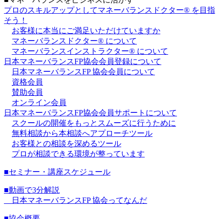
プロのスキルアップとしてマネーバランスドクター® を目指
そう！
お客様に本当にご満足いただけていますか
マネーバランスドクター® について
マネーバランスインストラクター® について
日本マネーバランスFP協会会員登録について
日本マネーバランスFP 協会会員について
資格会員
賛助会員
オンライン会員
日本マネーバランスFP協会会員サポートについて
スクールの開催をもっとスムーズに行うために
無料相談から本相談へアプローチツール
お客様との相談を深めるツール
プロが相談できる環境が整っています
■セミナー・講座スケジュール
■動画で3分解説
日本マネーバランスFP 協会ってなんだ
■協会概要